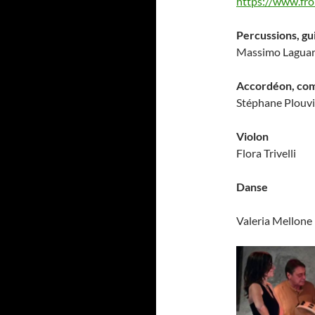
https://www.fro
Percussions, gu
Massimo Laguar
Accordéon, com
Stéphane Plouv
Violon
Flora Trivelli
Danse
Valeria Mellone