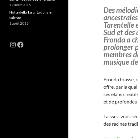
19 août 2016
Des mélodie
Notte della Taranta dans le
ancestrales
Salento
Tarentelle 
1 août 2016
Sud et des 
Fronda a ch
Instagram
Facebook
prolonger p
membres de
musique de 
Fronda brasse, re
offre, par la qua
ses élans créati
et de profondeur
Laissez-vous séd
des racines trad