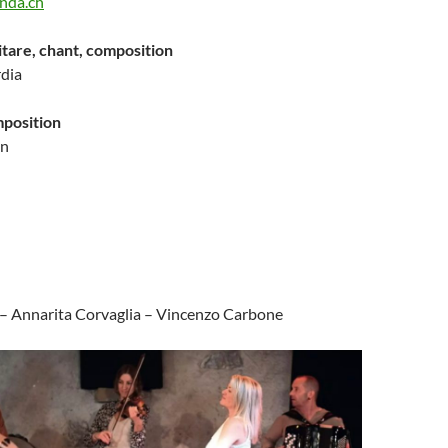
nda.ch
itare, chant, composition
dia
position
in
 – Annarita Corvaglia – Vincenzo Carbone