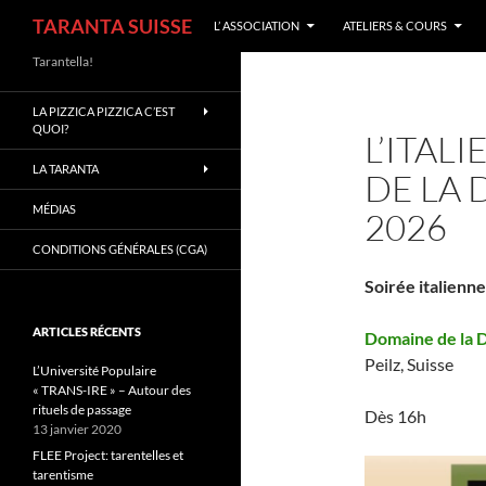
Recherche
TARANTA SUISSE
L’ ASSOCIATION
ATELIERS & COURS
Aller
Tarantella!
au
LA PIZZICA PIZZICA C’EST
contenu
QUOI?
L’ITAL
LA TARANTA
DE LA 
MÉDIAS
2026
CONDITIONS GÉNÉRALES (CGA)
Soirée italienn
ARTICLES RÉCENTS
Domaine de la 
Peilz, Suisse
L’Université Populaire
« TRANS-IRE » – Autour des
rituels de passage
Dès 16h
13 janvier 2020
FLEE Project: tarentelles et
tarentisme