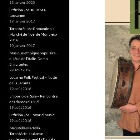
13 janvier 2020
Officina Zoé au TKM à
Lausanne
19 janvier 2017
Taranta Suisse Romande au
Marché de Noël de Montreux
2016
10 janvier 2017
Musique ethnique populaire
du Sud de l’Italie. Domo
Emigrantes
22 août 2016
Locarno Folk Festival – Notte
della Taranta
19 août 2016
Emporio del Sale – Rencontre
des danses du Sud
19 août 2016
Officina Zoè – World Music
19 août 2016
Maristella Martella.
TarantArte. La danse
contemporaine et la Taranta.