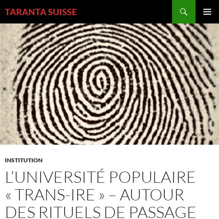
Aller
Recherche
TARANTA SUISSE
au
MENU
contenu
PRINCI
INSTITUTION
L’UNIVERSITÉ POPULAIRE
« TRANS-IRE » – AUTOUR
DES RITUELS DE PASSAGE