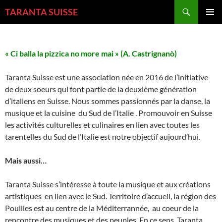
Aller
Recherche
TARANTA SUISSE
au
MENU
contenu
PRINCI
« Ci balla la pizzica no more mai » (A. Castrignanò)
Taranta Suisse est une association née en 2016 de l’initiative
de deux soeurs qui font partie de la deuxième génération
d’italiens en Suisse. Nous sommes passionnés par la danse, la
musique et la cuisine du Sud de l’Italie . Promouvoir en Suisse
les activités culturelles et culinaires en lien avec toutes les
tarentelles du Sud de l’Italie est notre objectif aujourd’hui.
Mais aussi…
Taranta Suisse s’intéresse à toute la musique et aux créations
artistiques en lien avec le Sud. Territoire d’accueil, la région des
Pouilles est au centre de la Méditerrannée, au coeur de la
rencontre des musiques et des peuples. En ce sens, Taranta