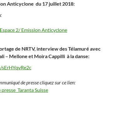
ion Anticyclone du 17 juillet 2018:
:
 Espace 2/ Emission Anticyclone
portage de NRTV, interview des Télamuré avec
li – Mellone et Moira Cappilli à la danse:
be/sErHYqvRe2c
mmuniqué de presse cliquez sur ce lien:
presse_Taranta Suisse