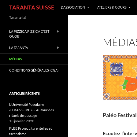
Recherche
TARANTA SUISSE
L’ ASSOCIATION
ATELIERS & COURS
Aller
Tarantella!
au
LA PIZZICA PIZZICA C’EST
contenu
QUOI?
MÉDIA
LA TARANTA
MÉDIAS
CONDITIONS GÉNÉRALES (CGA)
ARTICLES RÉCENTS
L’Université Populaire
« TRANS-IRE » – Autour des
Paléo Festiva
rituels de passage
13 janvier 2020
FLEE Project: tarentelles et
Ecoutez l’inter
tarentisme