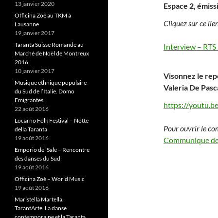
13 janvier 2020
Espace 2, émiss
Officina Zoé au TKM à
Cliquez sur ce lien
Lausanne
19 janvier 2017
Taranta Suisse Romande au
Interview – RTS
Marché de Noël de Montreux
2016
10 janvier 2017
Visonnez le re
Musique ethnique populaire
Valeria De Pasca
du Sud de l’Italie. Domo
Emigrantes
https://youtu.
22 août 2016
Locarno Folk Festival – Notte
Pour ouvrir le co
della Taranta
19 août 2016
Communique de 
Emporio del Sale – Rencontre
des danses du Sud
19 août 2016
Officina Zoè – World Music
19 août 2016
Maristella Martella.
TarantArte. La danse
contemporaine et la Taranta.